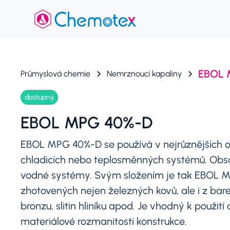
EBOL 
Průmyslová chemie
Nemrznoucí kapaliny
dostupný
EBOL MPG 40%-D
EBOL MPG 40%-D se používá v nejrůznějších o
chladicích nebo teplosměnných systémů. Obsahu
vodné systémy. Svým složením je tak EBOL 
zhotovených nejen železných kovů, ale i z bare
bronzu, slitin hliníku apod. Je vhodný k použi
materiálové rozmanitosti konstrukce.