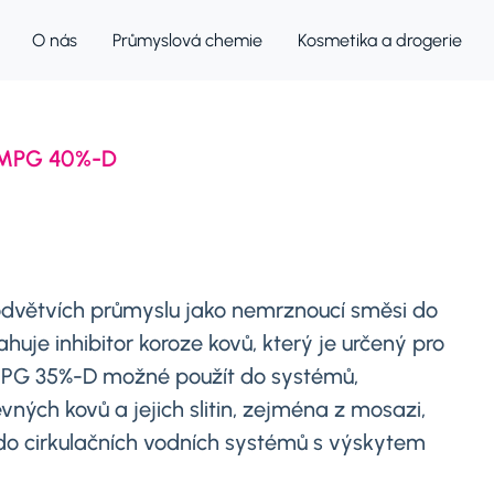
O nás
Průmyslová chemie
Kosmetika a drogerie
MPG 40%-D
dvětvích průmyslu jako nemrznoucí směsi do
je inhibitor koroze kovů, který je určený pro
MPG 35%-D možné použít do systémů,
vných kovů a jejich slitin, zejména z mosazi,
tí do cirkulačních vodních systémů s výskytem