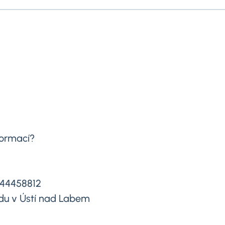
formací?
644458812
du v Ústí nad Labem