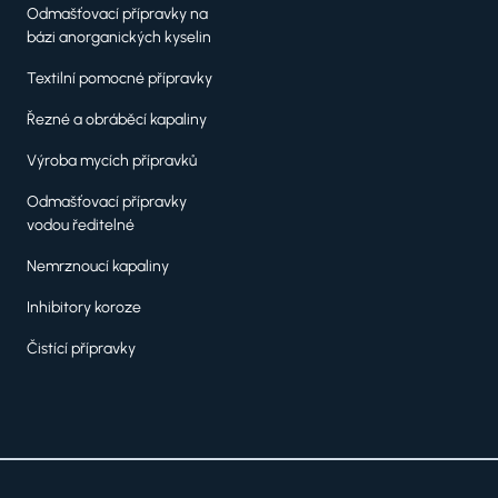
Odmašťovací přípravky na
bázi anorganických kyselin
Textilní pomocné přípravky
Řezné a obráběcí kapaliny
Výroba mycích přípravků
Odmašťovací přípravky
vodou ředitelné
Nemrznoucí kapaliny
Inhibitory koroze
Čistící přípravky